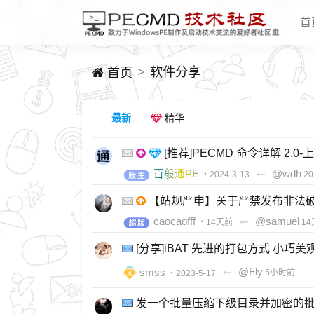
首
软件分享
首页
最新
精华
[推荐]PECMD 命令详解 2.0
百般通PE
@wdh
・2024-3-13
20
【站规严申】关于严禁发布非法
caocaofff
@samuel
・14天前
1
[分享]iBAT 先进的打包方式 小巧美
smss
@Fly
・2023-5-17
5小时前
发一个批量压缩下级目录并加密的批