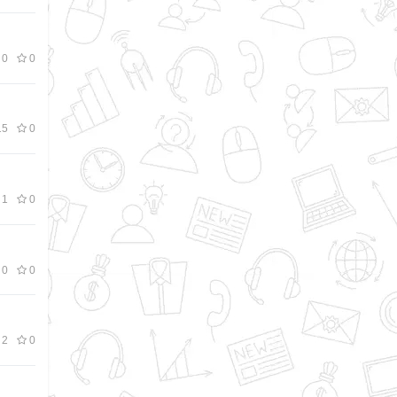
0
0
5
0
1
0
0
0
2
0