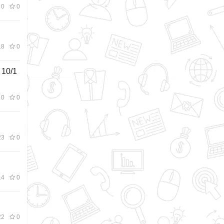
0
0
8
0
10/1
0
0
3
0
4
0
2
0