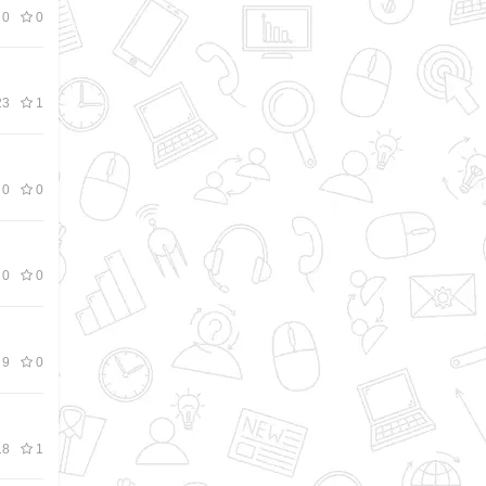
0
0
3
1
0
0
0
0
9
0
8
1