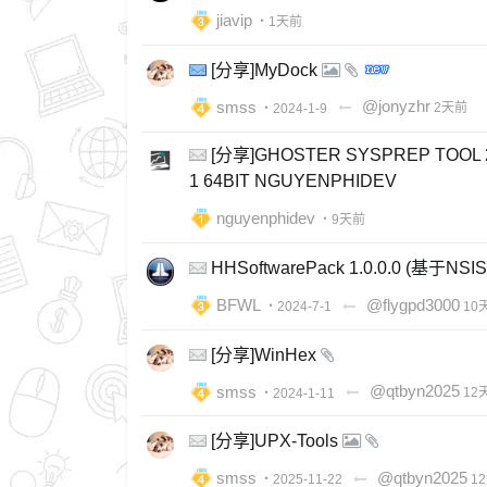
jiavip
・1天前
[分享]MyDock
smss
@jonyzhr
・2024-1-9
2天前
[分享]GHOSTER SYSPREP TOOL 20
1 64BIT NGUYENPHIDEV
nguyenphidev
・9天前
HHSoftwarePack 1.0.0.0 (基
BFWL
@flygpd3000
・2024-7-1
10
[分享]WinHex
smss
@qtbyn2025
・2024-1-11
12
[分享]UPX-Tools
smss
@qtbyn2025
・2025-11-22
1