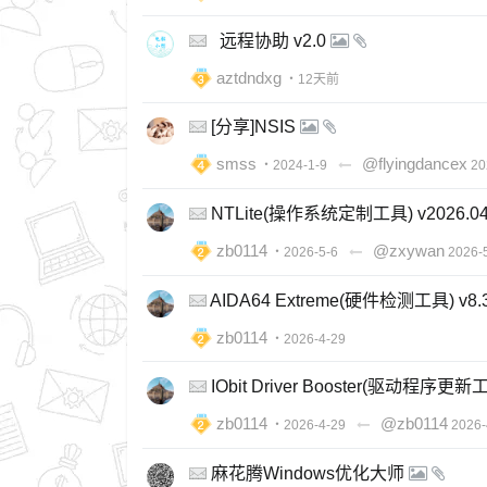
远程协助 v2.0
aztdndxg
・12天前
[分享]NSIS
smss
@flyingdancex
・2024-1-9
20
NTLite(操作系统定制工具) v2026.0
zb0114
@zxywan
・2026-5-6
2026-
AIDA64 Extreme(硬件检测工具) v8
zb0114
・2026-4-29
IObit Driver Booster(驱动程序更新
zb0114
@zb0114
・2026-4-29
2026-
麻花腾Windows优化大师