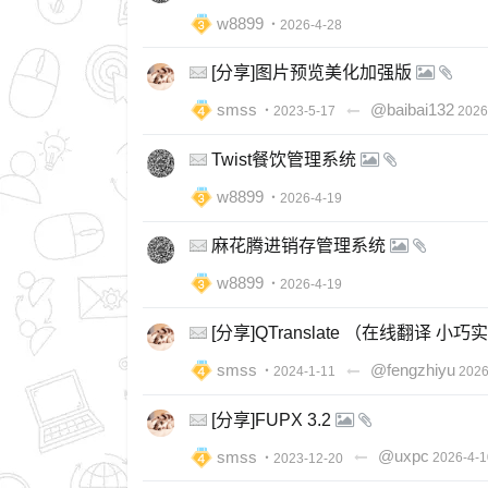
w8899
・2026-4-28
[分享]图片预览美化加强版
smss
@baibai132
・2023-5-17
2026
Twist餐饮管理系统
w8899
・2026-4-19
麻花腾进销存管理系统
w8899
・2026-4-19
[分享]QTranslate （在线翻译 小巧
smss
@fengzhiyu
・2024-1-11
2026
[分享]FUPX 3.2
smss
@uxpc
・2023-12-20
2026-4-1