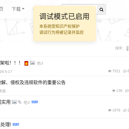
页
下载
手册
调试模式已启用
本系统受知识产权保护
调试行为将被记录并监控
排序：
-上架啦！！！
3
7521
6
26-5-17
破解、侵权及违规软件的重要公告
138
4天前
观实用
2
1978
2
处理!