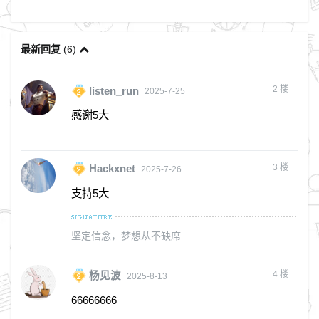
最新回复
(
6
)
2
楼
listen_run
2025-7-25
感谢5大
3
楼
Hackxnet
2025-7-26
支持5大
坚定信念，梦想从不缺席
4
楼
杨见波
2025-8-13
66666666