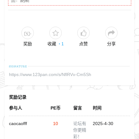
面！
刷新
奖励
收藏
点赞
分享
・
1
https://www.123pan.com/s/NflRVv-Cm5Sh
奖励记录
参与人
PE币
留言
时间
caocaofff
10
论坛有
2025-4-30
你更精
彩！