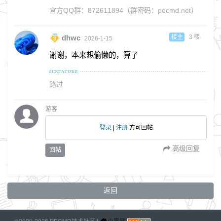
官方QQ群：872611894（群密码：pecmd.net）
楼主
3
楼
dhwc
2026-1-15
谢谢，本来想偷懒的，算了
路过
游客
登录
|
注册
方可回帖
高级回复
回帖
返回
©2020-2026 PECMD技术社区 |
小黑屋