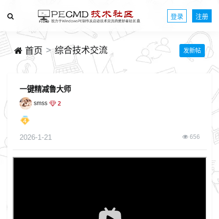
登录
注册
综合技术交流
首页
发新帖
一键精减鲁大师
smss
2
2026-1-21
656