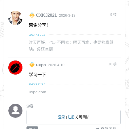
9
楼
CXKJ2021
2026-3-13
感谢分享！
昨天再好，也走不回去；明天再难，也要抬脚继
续。勇往直前...
10
楼
uxpc
2026-4-10
学习一下
uxpc.com
游客
登录
|
注册
方可回帖