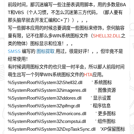
前段时间，鄙沉迷编写一些注册表调用脚本，用的多数是BA
T和VBS（个人习惯，不怎么沉迷第三方代码，（鄙人要有
那头脑早就去开发汇编和C+了）），，，
写一些脚本应用的时候总要调度一些图标来修饰，奈何脑容
量有限，记不住那么多WIN系统图标文件（
SHELL32.DLL
之
类的物体）图标显示和位准！，，
SMSS
编写的
图标提取
用过，很是好评！，，但毕竟不是
经常使用！
有时候调用图标文件的也只是一时半会，所以鄙人前段时间
萌生出写一个列举WIN系统图标文件的
HTA
应用。
%SystemRoot%\System32\Shell32.dll ' 系统图标
%SystemRoot%\System32\imageres.dll ' 图像资源
%SystemRoot%\System32\ddores.dll ' 显示设置
%SystemRoot%\System32\pifmgr.dll ' 程序信息
%SystemRoot%\System32\moricons.dll ' 更多图标
%SystemRoot%\System32\compstui.dll ' 组件图标
%SystemRoot%\System32\DxpTaskSync.dll 'XP保留图标