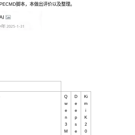
PECMD脚本，本做出评价以及整理。
o
Q
D
Ki
w
e
m
e
e
i
n
p
K
3
s
2
M
e
0