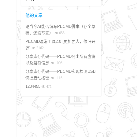
选用模型
他的文章
输入内容
得分规则
论当今AI能否编写PECMD脚本（存个草
稿，还没写完）
655
测试实验
任务1
PECMD混淆工具2.0 [更加强大，依旧开
任务2、3、4
源]
2162
分享库存代码——PECMD列出所有盘符
以及盘符信息
1006
分享库存代码——PECMD实现检测USB
快捷启动按键
1116
1234455
471