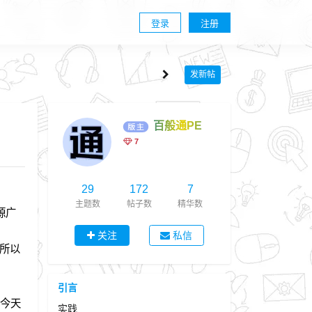
登录
注册
发新帖
百般通PE
7
29
172
7
主题数
帖子数
精华数
源广
关注
私信
所以
引言
，今天
实践