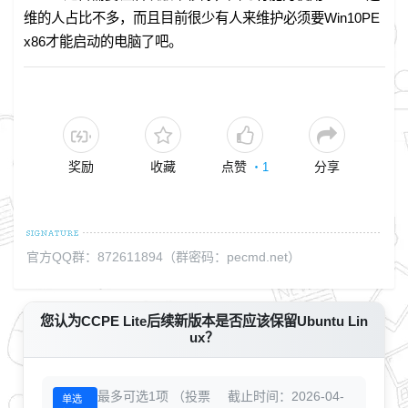
维的人占比不多，而且目前很少有人来维护必须要Win10PE
x86才能启动的电脑了吧。
奖励
收藏
点赞
分享
・
1
官方QQ群：872611894（群密码：pecmd.net）
您认为CCPE Lite后续新版本是否应该保留Ubuntu Lin
ux？
最多可选1项 （投票
截止时间：2026-04-
单选