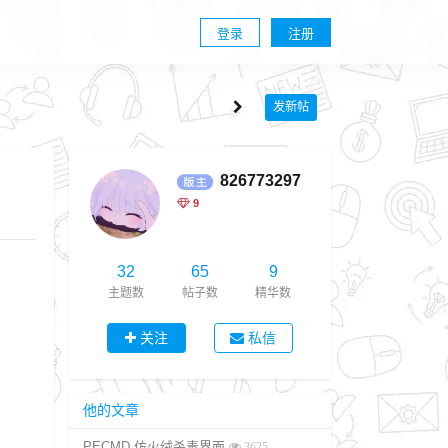
登录
注册
发新帖
826773297
9
32
65
9
主题数
帖子数
精华数
关注
私信
他的文章
PECMD 仿火绒杀毒界面
3625