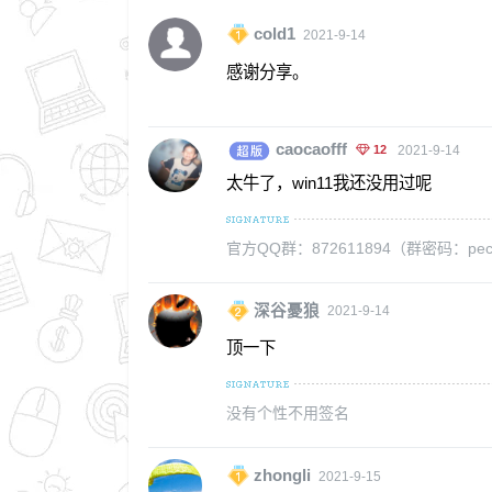
cold1
2021-9-14
感谢分享。
caocaofff
12
2021-9-14
太牛了，win11我还没用过呢
官方QQ群：872611894（群密码：pecm
深谷憂狼
2021-9-14
顶一下
没有个性不用签名
zhongli
2021-9-15