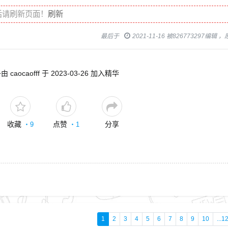
后请刷新页面！
刷新
最后于
2021-11-16 被826773297编辑 
 caocaofff 于 2023-03-26 加入精华
收藏
点赞
分享
・
9
・
1
1
2
3
4
5
6
7
8
9
10
...1