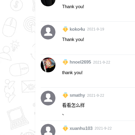
Thank you!
koko4u
2021-9-19
Thank you!
hnoel2695
2021-9-22
thank you!
smathy
2021-9-22
看看怎么样
、
xuanhu103
2021-9-22