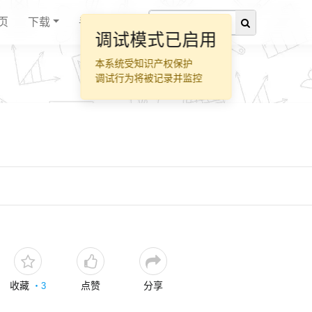
页
下载
手册
调试模式已启用
本系统受知识产权保护
调试行为将被记录并监控
收藏
点赞
分享
・
3