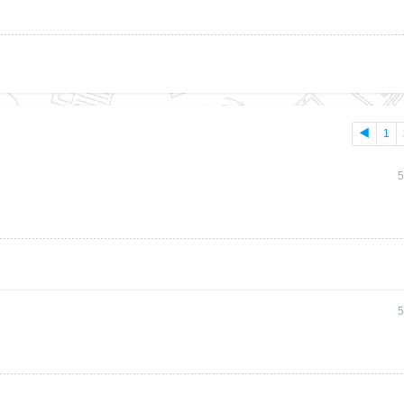
◀
1
5
5