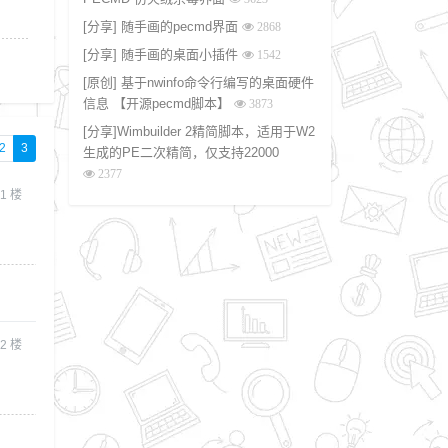
[分享] 随手画的pecmd界面
2868
[分享] 随手画的桌面小插件
1542
[原创] 基于nwinfo命令行编写的桌面硬件
信息 【开源pecmd脚本】
3873
[分享]Wimbuilder 2精简脚本，适用于W2
2
3
生成的PE二次精简，仅支持22000
2377
1
楼
2
楼