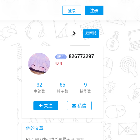
登录
注册
发新帖
826773297
9
32
65
9
主题数
帖子数
精华数
关注
私信
他的文章
PECMD 仿火绒杀毒界面
3623