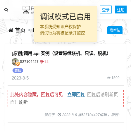
登录
注册
调试模式已启用
本系统受知识产权保护
PECMD脚本源码分享
首页
发新帖
调试行为将被记录并监控
[原创]调用 api 实例（设置磁盘联机、只读、脱机）
527104427
11
2023-8-5
1509
此处内容隐藏，回复后可见！
立即回复
回复后请刷新页
面！
刷新
最后于
2023-8-6 被527104427编辑 ，原因：