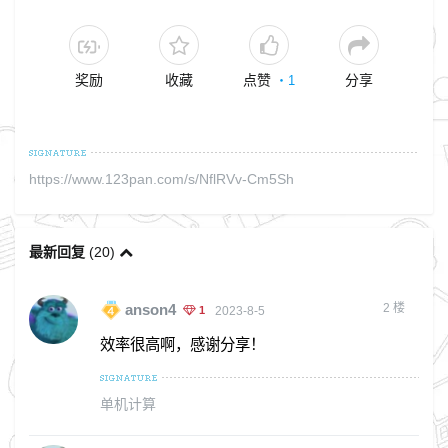
奖励
收藏
点赞
分享
・
1
https://www.123pan.com/s/NflRVv-Cm5Sh
最新回复
(
20
)
2
楼
anson4
1
2023-8-5
效率很高啊，感谢分享！
单机计算