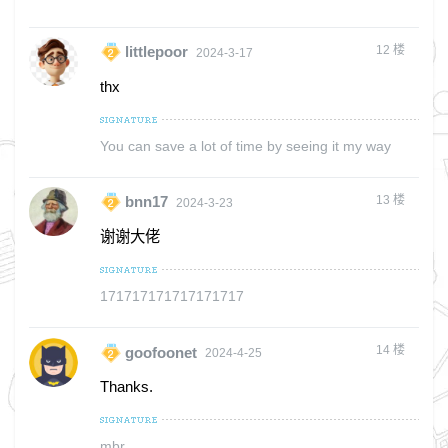
12
楼
littlepoor
2024-3-17
thx
You can save a lot of time by seeing it my way
13
楼
bnn17
2024-3-23
谢谢大佬
171717171717171717
14
楼
goofoonet
2024-4-25
Thanks.
mbr