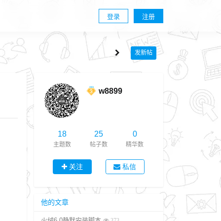
登录
注册
发新帖
w8899
18
25
0
主题数
帖子数
精华数
关注
私信
他的文章
火绒6.0静默安装脚本
373