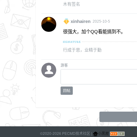
木有签名
xinhairen
2025-10-5
很强大，加个QQ看能搞到不。
行成于思，业精于勤
游客
回帖
©2020-2026 PECMD技术社区 |
小黑屋