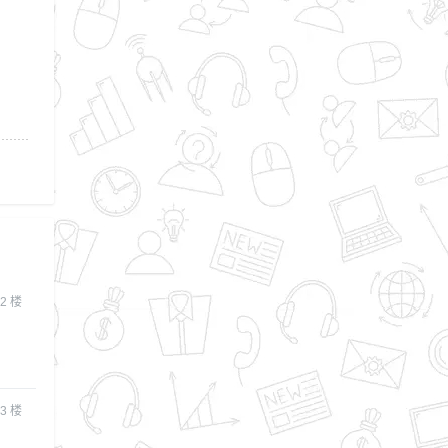
2
楼
3
楼