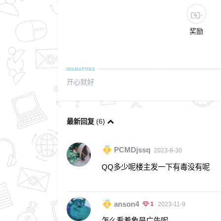
奖励
开心就好
最新回复
(
6
)
PCMDjssq
2023-8-30
QQ多少呢楼主发一下有毒没有呢
anson4
1
2023-11-9
怎么看着象是广告呢