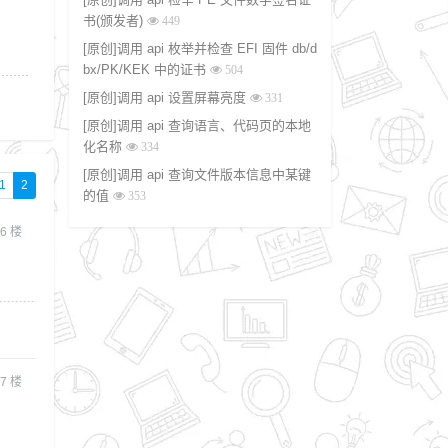
书(颁发者)
449
[原创]调用 api 枚举并检查 EFI 固件 db/d
bx/PK/KEK 中的证书
504
[原创]调用 api 设置屏幕亮度
331
[原创]调用 api 查询语言、代码页的本地
化名称
334
[原创]调用 api 查询文件版本信息中某键
1
2
的值
353
6
楼
。
7
楼