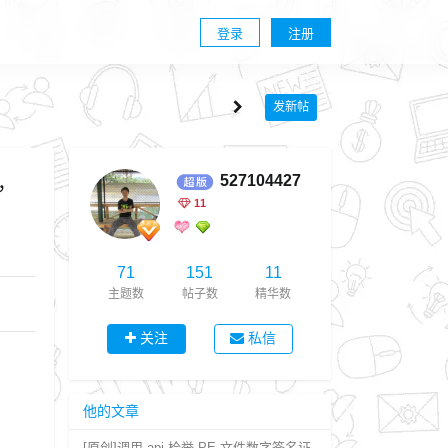
登录
注册
发新帖
，
527104427
11
71
151
11
主题数
帖子数
精华数
关注
私信
他的文章
[原创]调用 api 检举 PE 文件数字签名证