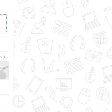
5
楼
+]D