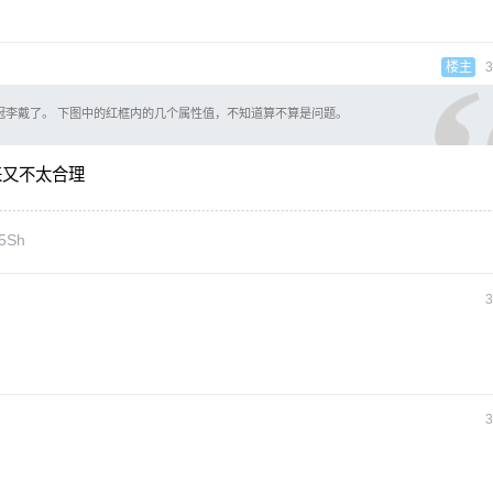
楼主
3
冠李戴了。 下图中的红框内的几个属性值，不知道算不算是问题。
来又不太合理
m5Sh
3
3