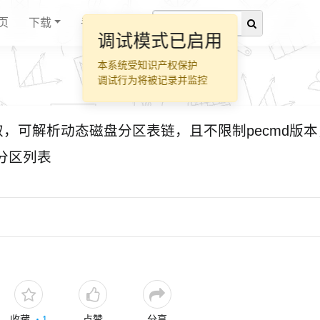
页
下载
手册
调试模式已启用
本系统受知识产权保护
调试行为将被记录并监控
获取，可解析动态磁盘分区表链，且不限制pecmd版本
的分区列表
收藏
点赞
分享
・
1