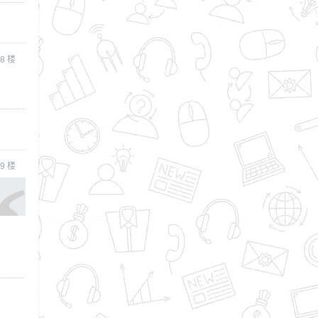
8
楼
9
楼