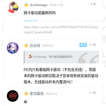
9
楼
Archimage
2024-7-29
网卡驱动是最新的吗
https://pan.xunlei.com/s/VNAY3RpICYzlFiiC2c5wy
znqA1?pwd=6bh8#
楼主
10
楼
白云间
2024-8-1
Archimage
网卡驱动是最新的吗
PE内只有基础网卡驱动（不包含无线），现版
本的网卡驱动新旧取决于您本地系统安装的驱动
版本，无线驱动并未内置进PE！
11
楼
老刘装机
2024-8-1
😀