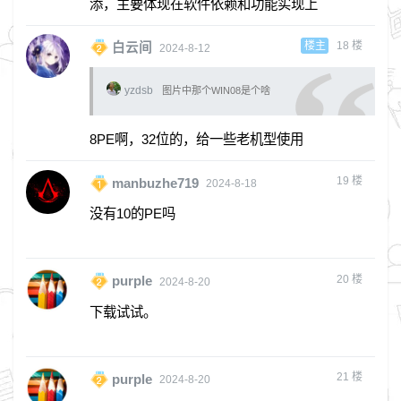
添，主要体现在软件依赖和功能实现上
楼主
18
楼
白云间
2024-8-12
yzdsb
图片中那个WIN08是个啥
8PE啊，32位的，给一些老机型使用
19
楼
manbuzhe719
2024-8-18
没有10的PE吗
20
楼
purple
2024-8-20
下载试试。
21
楼
purple
2024-8-20