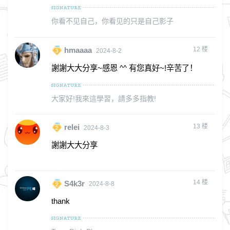
你看不见自己，你看见的只是自己影子
12
楼
hmaaaa
2024-8-2
謝謝大大分享~感恩 ^^ 有您真好~!辛苦了！
大家好!我來這學習，請多多指教!
13
楼
relei
2024-8-3
謝謝大大分享
14
楼
S4k3r
2024-8-8
thank