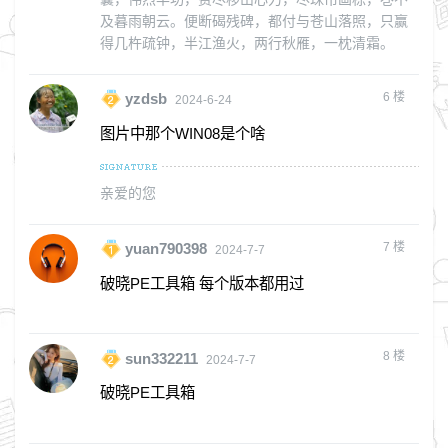
及暮雨朝云。便断碣残碑，都付与苍山落照，只赢
得几杵疏钟，半江渔火，两行秋雁，一枕清霜。
6
楼
yzdsb
2024-6-24
图片中那个WIN08是个啥
亲爱的您
7
楼
yuan790398
2024-7-7
破晓PE工具箱 每个版本都用过
8
楼
sun332211
2024-7-7
破晓PE工具箱