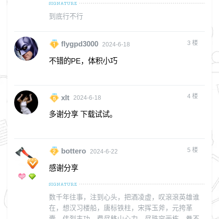
到底行不行
3
楼
flygpd3000
2024-6-18
不错的PE，体积小巧
4
楼
xlt
2024-6-18
多谢分享 下载试试。
5
楼
bottero
2024-6-22
感谢分享
数千年往事，注到心头，把酒凌虚，叹滾滾英雄谁
在，想汉习楼船，唐标铁柱，宋挥玉斧，元挎革
囊，伟烈丰功，费尽移山心力，尽珠帘画栋，巻不