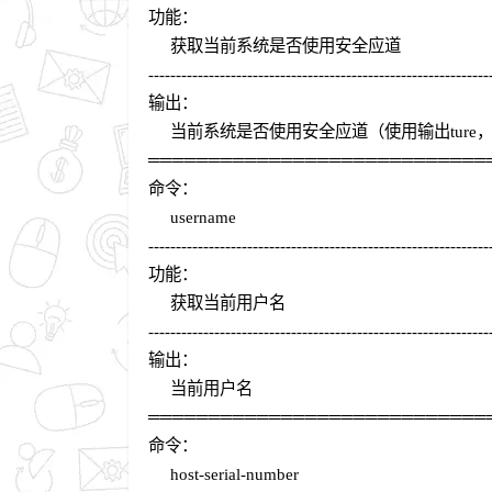
功能：
获取当前系统是否使用安全应道
--------------------------------------------------------------
输出：
当前系统是否使用安全应道（使用输出ture，未
════════════════════════════
命令：
username
--------------------------------------------------------------
功能：
获取当前用户名
--------------------------------------------------------------
输出：
当前用户名
════════════════════════════
命令：
host-serial-number