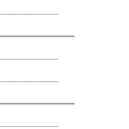
-----------------------------------------
）
════════════════════════
-----------------------------------------
-----------------------------------------
════════════════════════
-----------------------------------------