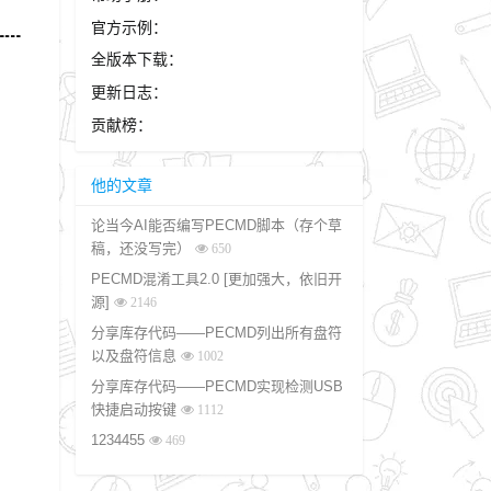
官方示例：
┅┅
全版本下载：
更新日志：
贡献榜：
他的文章
论当今AI能否编写PECMD脚本（存个草
稿，还没写完）
650
PECMD混淆工具2.0 [更加强大，依旧开
源]
2146
分享库存代码——PECMD列出所有盘符
以及盘符信息
1002
分享库存代码——PECMD实现检测USB
快捷启动按键
1112
1234455
469