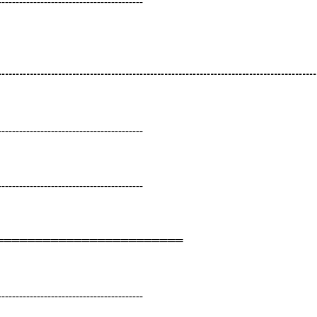
-----------------------------------------
┅┅┅┅┅┅┅┅┅┅┅┅┅┅┅┅┅┅┅┅┅┅┅┅┅┅┅┅┅┅
-----------------------------------------
-----------------------------------------
════════════════════════
-----------------------------------------