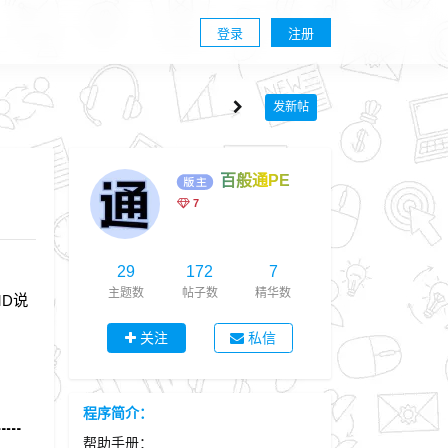
登录
注册
发新帖
百般通PE
7
29
172
7
主题数
帖子数
精华数
MD说
关注
私信
程序简介：
┅┅
帮助手册：