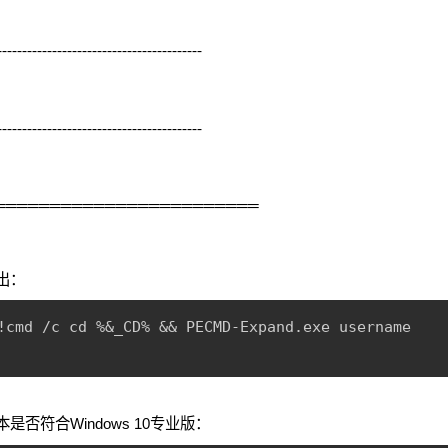
-----------------------------------------
-----------------------------------------
════════════════════════
输出：
!cmd /c cd %&_CD% && PECMD-Expand.exe username

版本是否符合Windows 10专业版：