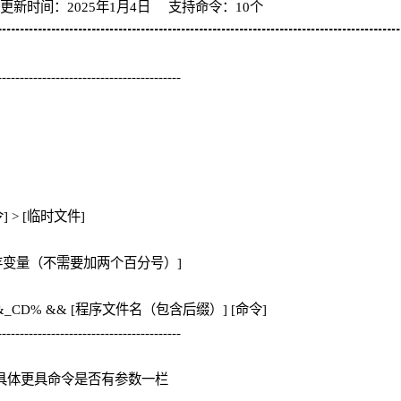
新时间：2025年1月4日 支持命令：10个
┅┅┅┅┅┅┅┅┅┅┅┅┅┅┅┅┅┅┅┅┅┅┅┅┅┅┅┅┅┅
-----------------------------------------
> [临时文件]
存变量（不需要加两个百分号）]
d %&_CD% && [程序文件名（包含后缀）] [命令]
-----------------------------------------
填，具体更具命令是否有参数一栏