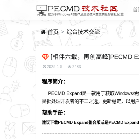
首
综合技术交流
首页
[相伴六载，再创高峰]PECMD Ex
2025-1-5
2483
程序简介：
PECMD Expand是一款用于获取Windo
是批处理开发者的不二之选。更新稳定，以用
帮助手册：
建议下载PECMD Expand整合版或是PECMD E
┅┅┅┅┅┅┅┅┅┅┅┅┅┅┅┅┅┅┅┅┅PE