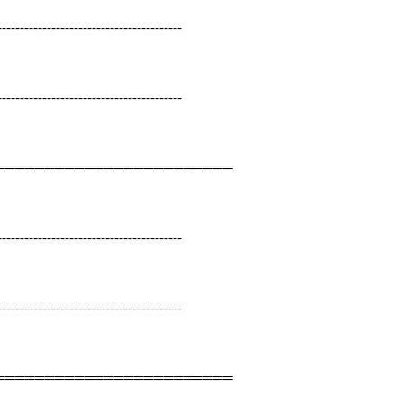
-----------------------------------------
-----------------------------------------
════════════════════════
-----------------------------------------
-----------------------------------------
════════════════════════