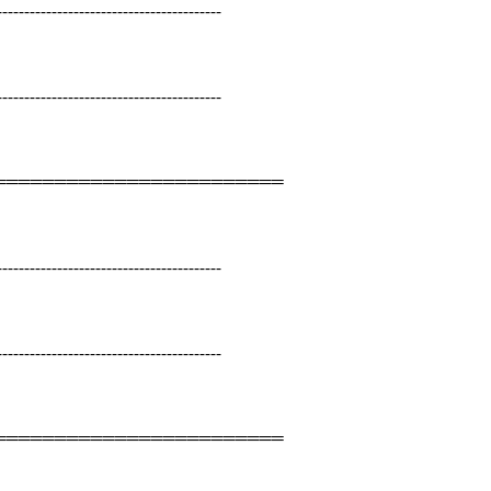
-----------------------------------------
-----------------------------------------
════════════════════════
-----------------------------------------
-----------------------------------------
════════════════════════