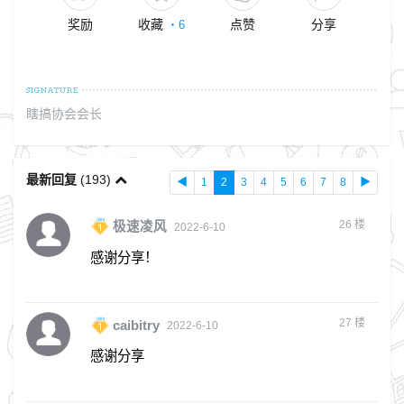
奖励
收藏
点赞
分享
・
6
瞎搞协会会长
最新回复
(
193
)
◀
1
2
3
4
5
6
7
8
▶
26
楼
极速凌风
2022-6-10
感谢分享！
27
楼
caibitry
2022-6-10
感谢分享