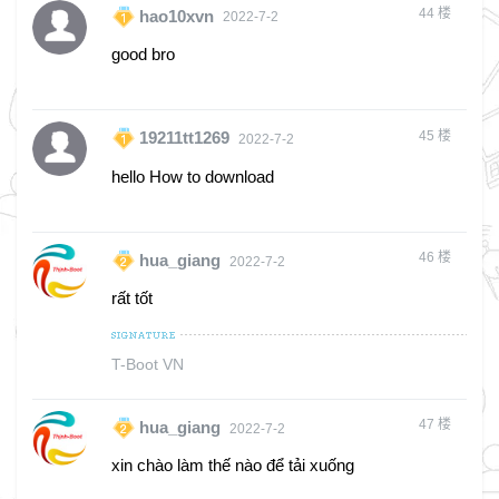
44
楼
hao10xvn
2022-7-2
good bro
45
楼
19211tt1269
2022-7-2
hello How to download
46
楼
hua_giang
2022-7-2
rất tốt
T-Boot VN
47
楼
hua_giang
2022-7-2
xin chào làm thế nào để tải xuống