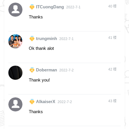
40
楼
ITCuongDang
2022-7-1
Thanks
41
楼
trungminh
2022-7-1
Ok thank alot
42
楼
Doberman
2022-7-2
Thank you!
43
楼
AlkaiserX
2022-7-2
Thanks