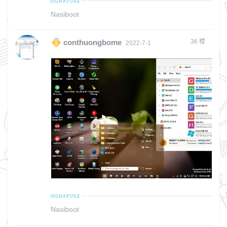
Nasiboot
36
楼
conthuongbome
2022-7-1
Nasiboot