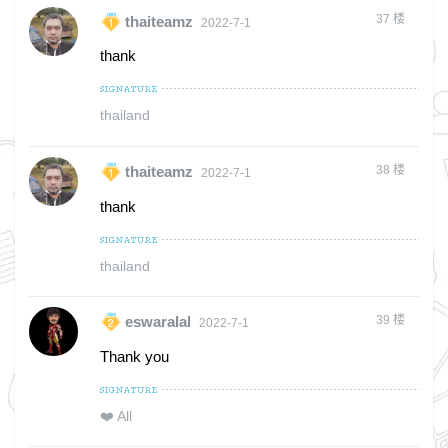
37
楼
thaiteamz
2022-7-1
thank
thailand
38
楼
thaiteamz
2022-7-1
thank
thailand
39
楼
eswaralal
2022-7-1
Thank you
❤️ All