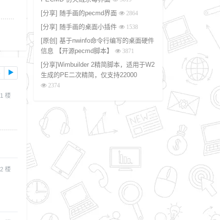
[分享] 随手画的pecmd界面
2864
[分享] 随手画的桌面小插件
1538
[原创] 基于nwinfo命令行编写的桌面硬件
信息 【开源pecmd脚本】
3871
[分享]Wimbuilder 2精简脚本，适用于W2
8
▶
生成的PE二次精简，仅支持22000
2374
1
楼
2
楼