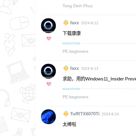
Tong Dinh Phuc
faxx
2024-8-12
下载康康
PE beginners
faxx
2024-8-13
求助，用的Windows11_Insider Prev
PE beginners
TufRTX6070Ti
2024-8-24
太棒啦