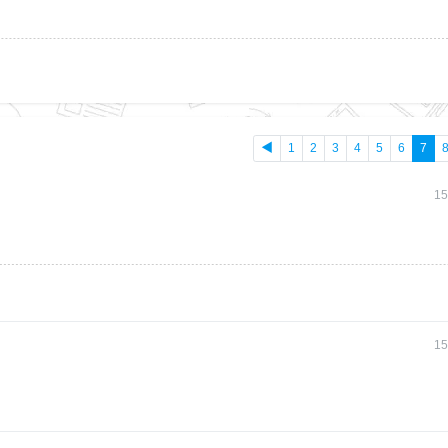
◀
1
2
3
4
5
6
7
15
15