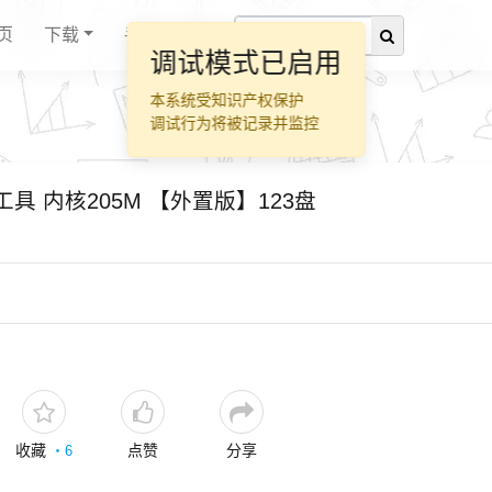
页
下载
手册
调试模式已启用
本系统受知识产权保护
调试行为将被记录并监控
理生成工具 内核205M 【外置版】123盘
收藏
点赞
分享
・
6