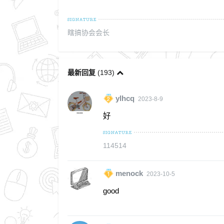
瞎搞协会会长
最新回复
(
193
)
ylhcq
2023-8-9
好
114514
menock
2023-10-5
good