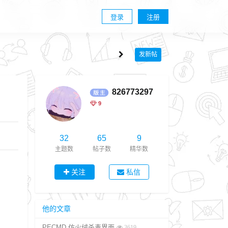
登录
注册
发新帖
826773297
9
32
65
9
主题数
帖子数
精华数
关注
私信
他的文章
PECMD 仿火绒杀毒界面
3619