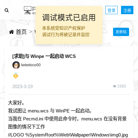
登录
注册
调试模式已启用
本系统受知识产权保护
WinPE技术交流
首页
发新帖
调试行为将被记录并监控
[求助]与 Winpe 一起启动 WCS
keketoco00
2023-3-19
1583
大家好。
我试图让 menu.wcs 与 WinPE 一起启动。
当我在 Pecmd.ini 中使用此命令时，menu.wcs 在没有背景
图像的情况下工作
//LOGO %SystemRoot%\Web\Wallpaper\Windows\img0.jpg