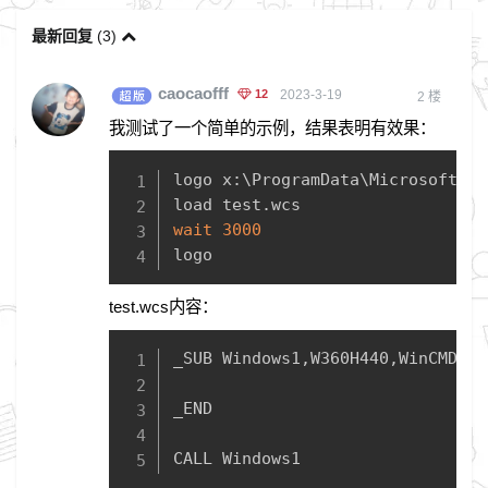
最新回复
(
3
)
caocaofff
12
2023-3-19
2
楼
我测试了一个简单的示例，结果表明有效果：
Copy
logo x:
\
ProgramData
\
Microsoft
\
Us
wait
3000
logo
test.wcs内容：
Copy
_SUB Windows1,W360H440,WinCMD
_END

CALL Windows1