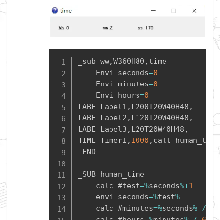
Copy
_sub ww
,
W360H80
,
time

    Envi seconds
=
0
    Envi minutes
=
0
    Envi hours
=
0
LABE Label1
,
L200T20W40H48
,
LABE Label2
,
L120T20W40H48
,
LABE Label3
,
L20T20W40H48
,
TIME Timer1
,
1000
,
call human_time

_END

_SUB human_time

    calc #test
=
%
seconds
%
+
1
    envi seconds
=
%
test
%
    calc #minutes
=
%
seconds
%
/
60
    calc #hours
=
%
minutes
%
/
60