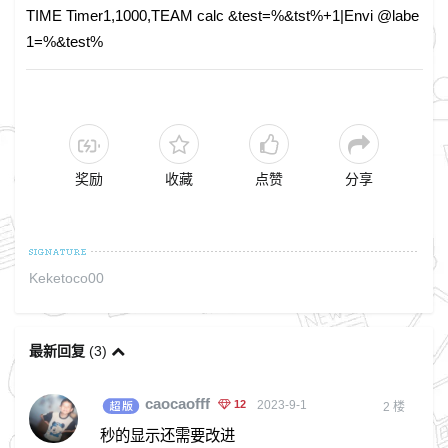
TIME Timer1,1000,TEAM calc &test=%&tst%+1|Envi @labe
1=%&test%
奖励
收藏
点赞
分享
Keketoco00
最新回复
(
3
)
caocaofff
12
2023-9-1
2
楼
秒的显示还需要改进