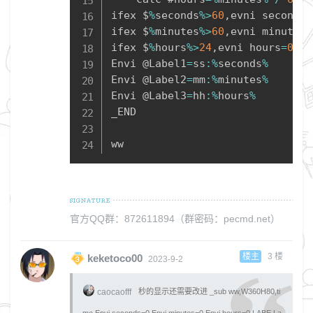
ifex $
%
seconds
%
>
60
,
evni seconds
=
ifex $
%
minutes
%
>
60
,
evni minutes
=
ifex $
%
hours
%
>
24
,
evni hours
=
0
Envi @Label1
=
ss
:
%
seconds
%
Envi @Label2
=
mm
:
%
minutes
%
Envi @Label3
=
hh
:
%
hours
%
_END

ww
官方QQ群：872611894（群密码：pecmd.net）
楼主
3
楼
keketoco00
2023-9-2
caocaofff
秒的显示还需要改进 _sub ww,W360H80,ti
me Envi seconds=0 Envi minutes=0 Envi hours=0 LABE La