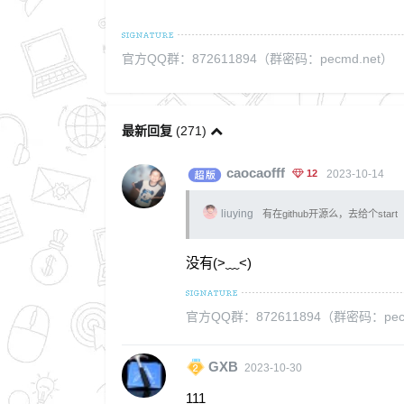
官方QQ群：872611894（群密码：pecmd.net）
最新回复
(
271
)
caocaofff
12
2023-10-14
liuying
有在github开源么，去给个start
没有(>﹏<)
官方QQ群：872611894（群密码：pecm
GXB
2023-10-30
111