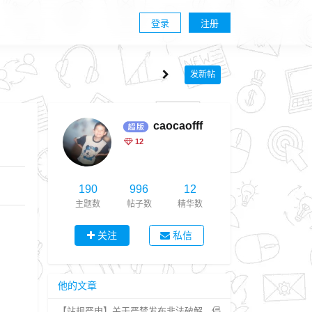
登录
注册
发新帖
caocaofff
12
190
996
12
主题数
帖子数
精华数
关注
私信
他的文章
【站规严申】关于严禁发布非法破解、侵