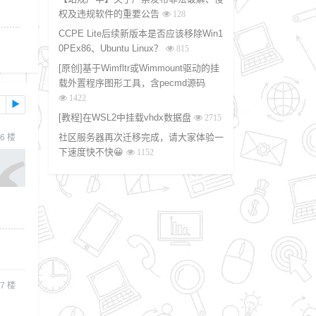
权及违规软件的重要公告
128
CCPE Lite后续新版本是否应该移除Win1
0PEx86、Ubuntu Linux？
815
[原创]基于Wimfltr或Wimmount驱动的挂
载外置程序图形工具，含pecmd源码
1422
1
▶
[教程]在WSL2中挂载vhdx数据盘
2715
社区服务器再次迁移完成，请大家体验一
6
楼
下速度快不快😀
1152
7
楼