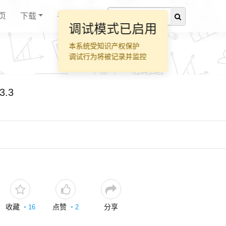
页
下载
手册
调试模式已启用
本系统受知识产权保护
调试行为将被记录并监控
3.3
收藏
点赞
分享
・
16
・
2