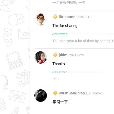
一个爱好PE的初一生
littlepoor
2024-3-11
Thx for sharing
You can save a lot of time by seeing i
jtkim
2024-3-20
Thanks
PE~
wushuangniao1
2024-3-20
学习一下