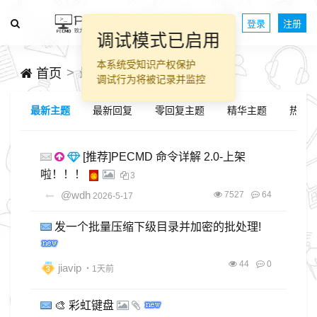
登录
注册
调试模式已启用
本系统受知识产权保护
最新主题
首页
调试行为将被记录并监控
最新主题
最新回复
零回复主题
精华主题
热帖
[推荐]PECMD 命令详解 2.0-上架
啦！！！
3
@wdh
7527
64
2026-5-17
发一个批量压缩下级目录并加密的批处理!
44
0
jiavip
・1天前
🎨 彩虹键盘