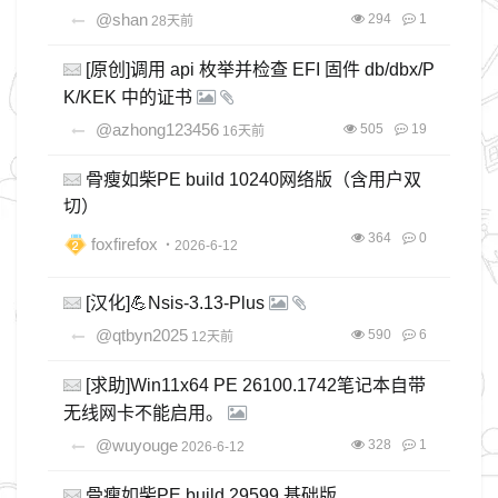
@shan
294
1
28天前
[原创]调用 api 枚举并检查 EFI 固件 db/dbx/P
K/KEK 中的证书
@azhong123456
505
19
16天前
骨瘦如柴PE build 10240网络版（含用户双
切）
364
0
foxfirefox
・2026-6-12
[汉化]💪Nsis-3.13-Plus
@qtbyn2025
590
6
12天前
[求助]Win11x64 PE 26100.1742笔记本自带
无线网卡不能启用。
@wuyouge
328
1
2026-6-12
骨瘦如柴PE build 29599 基础版