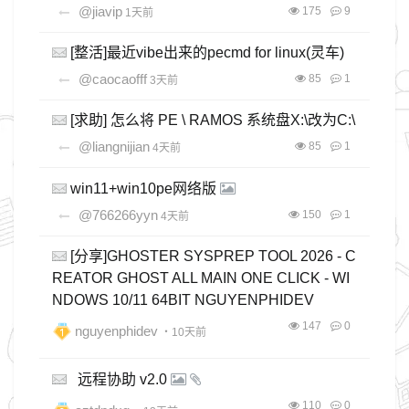
@jiavip
175
9
1天前
[整活]最近vibe出来的pecmd for linux(灵车)
@caocaofff
85
1
3天前
[求助] 怎么将 PE \ RAMOS 系统盘X:\改为C:\
@liangnijian
85
1
4天前
win11+win10pe网络版
@766266yyn
150
1
4天前
[分享]GHOSTER SYSPREP TOOL 2026 - C
REATOR GHOST ALL MAIN ONE CLICK - WI
NDOWS 10/11 64BIT NGUYENPHIDEV
147
0
nguyenphidev
・10天前
远程协助 v2.0
110
0