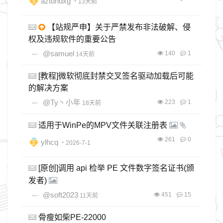
aztdndxg
・13天前
【站规严申】关于严禁发布非法破解、侵
权及违规软件的重要公告
@samuel
140
1
14天前
[教程]微软彻底封禁交叉签名驱动加载后可能
的解决方案
@Ty丶小年
223
1
18天前
适用于WinPe的MPV文件关联注册表
261
0
ylhcq
・2026-7-1
[原创]调用 api 检举 PE 文件数字签名证书(颁
发者)
@soft2023
451
15
11天前
骨瘦如柴PE-22000