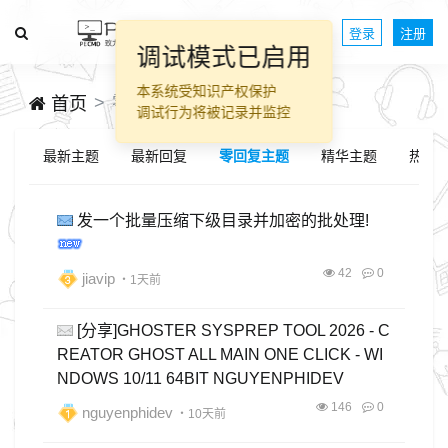
登录
注册
调试模式已启用
本系统受知识产权保护
零回复主题
首页
调试行为将被记录并监控
最新主题
最新回复
零回复主题
精华主题
热帖
发一个批量压缩下级目录并加密的批处理!
42
0
jiavip
・1天前
[分享]GHOSTER SYSPREP TOOL 2026 - C
REATOR GHOST ALL MAIN ONE CLICK - WI
NDOWS 10/11 64BIT NGUYENPHIDEV
146
0
nguyenphidev
・10天前