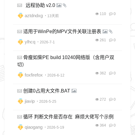
远程协助 v2.0
110
0
aztdndxg
・13天前
适用于WinPe的MPV文件关联注册表
261
0
ylhcq
・2026-7-1
骨瘦如柴PE build 10240网络版（含用户双
切）
362
0
foxfirefox
・2026-6-12
创建0占用大文件.BAT
272
0
jiavip
・2026-5-25
循环 判断文件是否存在 麻烦大佬写个示例
364
0
qiaogang
・2026-5-19