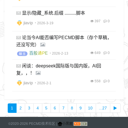
显示/隐藏_系统.后缀 ..........脚本
397
0
jiavip
・2026-3-19
论当今AI能否编写PECMD脚本（存个草稿，
还没写完）
百般通PE
649
0
・2026-2-13
闲谈：deepseek国际版与国内版，AI回
复，，！
558
0
jiavip
・2026-2-1
1
2
3
4
5
6
7
8
9
10
...27
▶
©2020-2026 PECMD技术社区 |
小黑屋