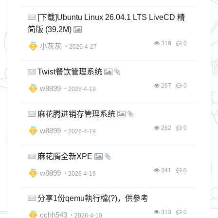
[下载]Ubuntu Linux 26.04.1 LTS LiveCD 精
简版 (39.2M)
319
0
小灰灰
・2026-4-27
Twist餐饮管理系统
267
0
w8899
・2026-4-19
麻花腾进销存管理系统
262
0
w8899
・2026-4-19
麻花腾全新XPE
341
0
w8899
・2026-4-19
分享1份qemu執行檔(?)，供參考
313
0
cchh543
・2026-4-10