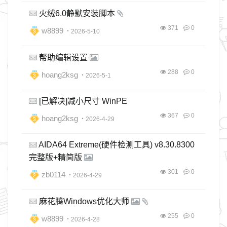
火绒6.0静默安装脚本
371
0
w8899
・2026-5-10
帮助编辑设置
288
0
hoang2ksg
・2026-5-1
[已解决]减小尺寸 WinPE
367
0
hoang2ksg
・2026-4-29
AIDA64 Extreme(硬件检测工具) v8.30.8300
完整版+精简版
301
0
zb0114
・2026-4-29
麻花腾Windows优化大师
255
0
w8899
・2026-4-28