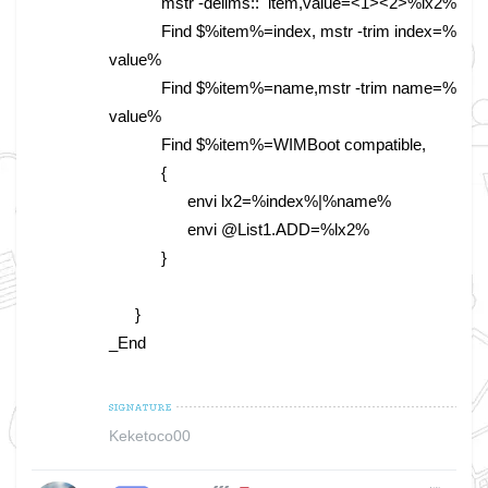
mstr -delims:: item,value=<1><2>%lx2%
Find $%item%=index, mstr -trim index=%
value%
Find $%item%=name,mstr -trim name=%
value%
Find $%item%=WIMBoot compatible,
{
envi lx2=%index%|%name%
envi @List1.ADD=%lx2%
}
}
_End
Keketoco00