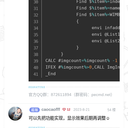
            Find $
%
item
%=
index
,
 
            Find $
%
item
%=
name
,
ms
            Find $
%
item
%=
WIMBoot
{
                  envi infadd
=
%
i
                  envi @List1
.
AD
                  envi @List2
.
AD
}
}
CALC #imgcount
=
%
imgcount
%
-
1
IFEX #
%
imgcount
%
>
0
,
CALL ImgInfo

_End
官方QQ群：872611894（群密码：pecmd.net）
caocaofff
12
2023-8-21
54
楼
可以先把功能实现，显示效果后期再调整☺️