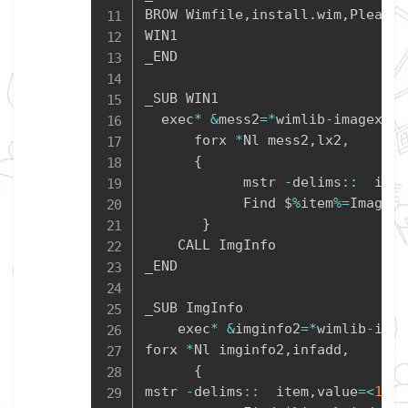
BROW Wimfile
,
install
.
wim
,
Please 
WIN1

_END

_SUB WIN1

  exec
*
&
mess2
=
*
wimlib
-
imagex
.
ex
      forx 
*
Nl mess2
,
lx2
,
{
            mstr 
-
delims
::
  item
            Find $
%
item
%=
Image C
}
    CALL ImgInfo

_END

_SUB ImgInfo

    exec
*
&
imginfo2
=
*
wimlib
-
imag
forx 
*
Nl imginfo2
,
infadd
,
{
mstr 
-
delims
::
  item
,
value
=
<
1
>
<
2