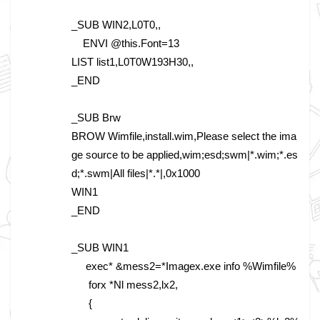
_SUB WIN2,L0T0,,
ENVI @this.Font=13
LIST list1,L0T0W193H30,,
_END
_SUB Brw
BROW Wimfile,install.wim,Please select the ima
ge source to be applied,wim;esd;swm|*.wim;*.es
d;*.swm|All files|*.*|,0x1000
WIN1
_END
_SUB WIN1
exec* &mess2=*Imagex.exe info %Wimfile%
forx *Nl mess2,lx2,
{