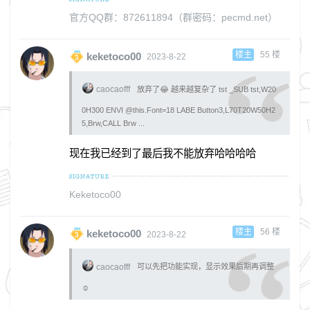
官方QQ群：872611894（群密码：pecmd.net）
楼主
55
楼
keketoco00
2023-8-22
caocaofff
放弃了😂 越来越复杂了 tst _SUB tst,W20
0H300 ENVI @this.Font=18 LABE Button3,L70T20W50H2
5,Brw,CALL Brw ...
现在我已经到了最后我不能放弃哈哈哈哈
Keketoco00
楼主
56
楼
keketoco00
2023-8-22
caocaofff
可以先把功能实现，显示效果后期再调整
☺️