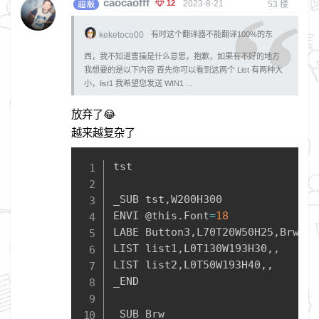
caocaofff
12
2023-8-21
53
楼
keketoco00
有时这个翻译器不能翻译100%的东
西，我不知道曹操是什么意思，抱歉，如果有不好的地方
我想要的是以下内容 首先你可以看到这两个 List 有两种大
小，list1 我希望您发送 WIN1 ...
放弃了😂
越来越复杂了
Copy
tst

_SUB tst
,
W200H300

ENVI @this
.
Font
=
18
LABE Button3
,
L70T20W50H25
,
Brw
,
CA
LIST list1
,
L0T130W193H30
,
,
LIST list2
,
L0T50W193H40
,
,
_END

_SUB Brw
