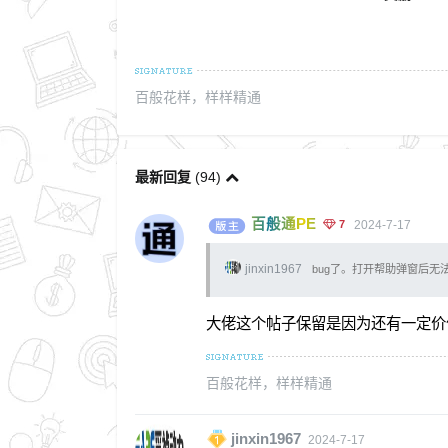
百般花样，样样精通
最新回复
(
94
)
百般通PE
7
2024-7-17
jinxin1967
bug了。打开帮助弹窗后无
大佬这个帖子保留是因为还有一定价
百般花样，样样精通
jinxin1967
2024-7-17