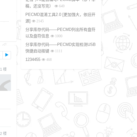
稿，还没写完）
649
PECMD混淆工具2.0 [更加强大，依旧开
源]
2145
分享库存代码——PECMD列出所有盘符
以及盘符信息
1000
分享库存代码——PECMD实现检测USB
快捷启动按键
1111
4
▶
1234455
468
1
楼
2
楼