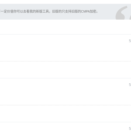
一定价值你可以去看我的新版工具，旧版的只支持旧版的CMPA加密。
5
5
5