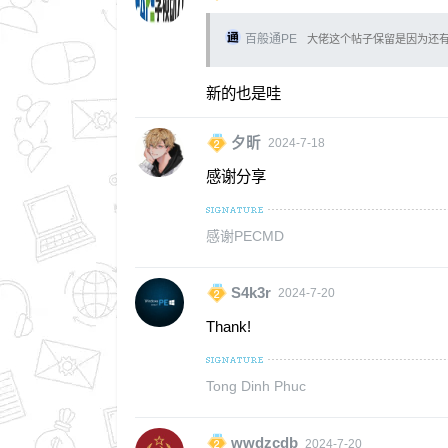
百般通PE
大佬这个帖子保留是因为还有
新的也是哇
夕昕
2024-7-18
感谢分享
感谢PECMD
S4k3r
2024-7-20
Thank!
Tong Dinh Phuc
wwdzcdb
2024-7-20