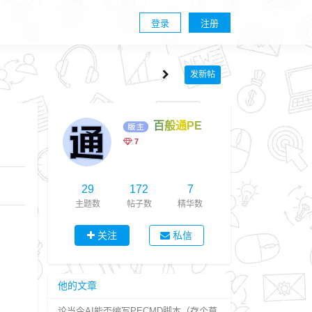
登录
注册
发新帖
百般通PE
7
29
172
7
主题数
帖子数
精华数
关注
私信
他的文章
论当今AI能否编写PECMD脚本（存个草