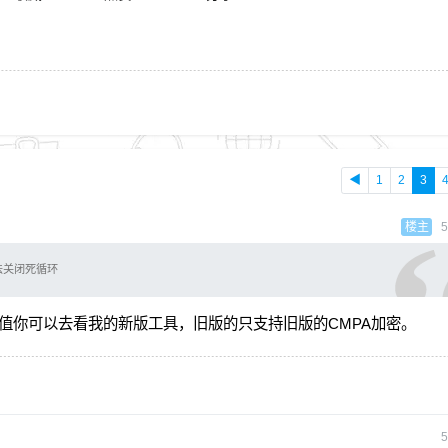
◀
1
2
3
楼主
5
法关闭死循环
值你可以去看我的新版工具，旧版的只支持旧版的CMPA加密。
5