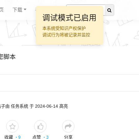
页
下载
手册
调试模式已启用
本系统受知识产权保护
调试行为将被记录并监控
加密脚本
子由 任务系统 于 2024-06-14 高亮
收藏
点赞
分享
・
9
・
3