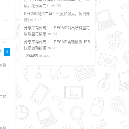
稿，还没写完）
649
PECMD混淆工具2.0 [更加强大，依旧开
源]
2142
分享库存代码——PECMD列出所有盘符
以及盘符信息
998
分享库存代码——PECMD实现检测USB
快捷启动按键
1111
3
4
1234455
466
6
楼
7
楼
8
楼