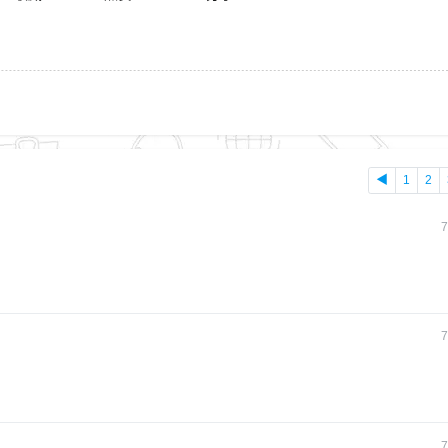
◀
1
2
7
7
7