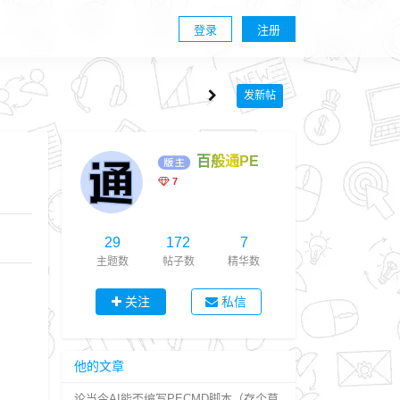
登录
注册
发新帖
百般通PE
7
29
172
7
主题数
帖子数
精华数
关注
私信
他的文章
论当今AI能否编写PECMD脚本（存个草