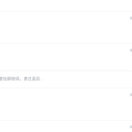
8
9
抬脚继续。勇往直前...
9
9