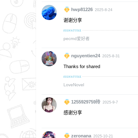
hwp81226
2025-8-24
谢谢分享
pecmd爱好者
nguyentien24
2025-8-31
Thanks for shared
LoveNovel
1255929759玲
2025-9-7
感谢分享
zeronana
2025-10-21