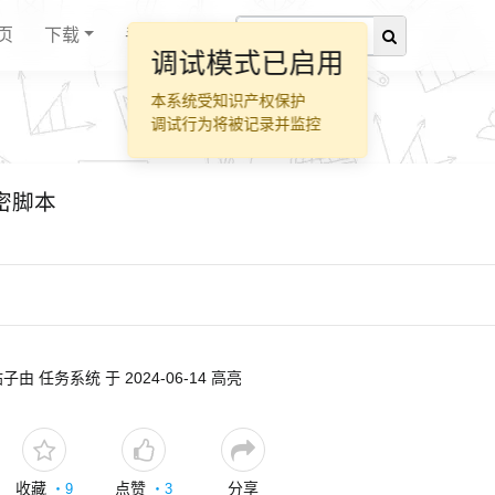
页
下载
手册
调试模式已启用
本系统受知识产权保护
调试行为将被记录并监控
加密脚本
子由 任务系统 于 2024-06-14 高亮
收藏
点赞
分享
・
9
・
3